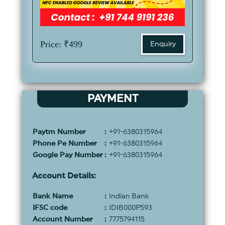
Price: ₹499
Enquiry
PAYMENT
Paytm Number
:
+
91
-
6380315964
Phone Pe Number
:
+
91
-
6380315964
Google Pay Number
:
+
91
-
6380315964
Account Details:
Bank Name
:
Indian Bank
IFSC code
:
IDIB000P593
Account Number
:
7775794115