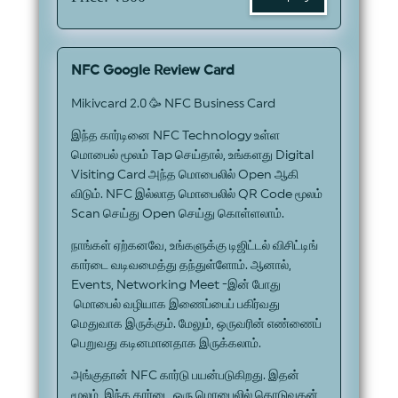
NFC Google Review Card
Mikivcard 2.0 🥳 NFC Business Card
இந்த கார்டினை NFC Technology உள்ள
மொபைல் மூலம் Tap செய்தால், உங்களது Digital
Visiting Card அந்த மொபைலில் Open ஆகி
விடும். NFC இல்லாத மொபைலில் QR Code மூலம்
Scan செய்து Open செய்து கொள்ளலாம்.
நாங்கள் ஏற்கனவே, உங்களுக்கு டிஜிட்டல் விசிட்டிங்
கார்டை வடிவமைத்து தந்துள்ளோம். ஆனால்,
Events, Networking Meet -இன் போது
மொபைல் வழியாக இணைப்பைப் பகிர்வது
மெதுவாக இருக்கும். மேலும், ஒருவரின் எண்ணைப்
பெறுவது கடினமானதாக இருக்கலாம்.
அங்குதான் NFC கார்டு பயன்படுகிறது. இதன்
மூலம், இந்த கார்டை ஒரு மொபைலில் தொடுவதன்