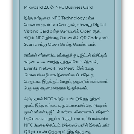
Mikivcard 2.0 🥳 NFC Business Card
இந்த கார்டினை NFC Technology உள்ள
மொபைல் மூலம் Tap செய்தால், உங்களது Digital
Visiting Card அந்த மொபைலில் Open ஆகி
விடும். NFC இல்லாத மொபைலில் QR Code மூலம்
Scan செய்து Open செய்து கொள்ளலாம்.
நாங்கள் ஏற்கனவே, உங்களுக்கு டிஜிட்டல் விசிட்டிங்
கார்டை வடிவமைத்து தந்துள்ளோம். ஆனால்,
Events, Networking Meet -இன் போது
மொபைல் வழியாக இணைப்பைப் பகிர்வது
மெதுவாக இருக்கும். மேலும், ஒருவரின் எண்ணைப்
பெறுவது கடினமானதாக இருக்கலாம்.
அங்குதான் NFC கார்டு பயன்படுகிறது. இதன்
மூலம், இந்த கார்டை ஒரு மொபைலில் தொடுவதன்
மூலம் உங்கள் டிஜிட்டல் கார்டை விரைவாகப் பகிரலாம்
(ஐபோன்கள் மற்றும் சமீபத்திய ஸ்மார்ட்போன்களில்
NFC வேலை செய்யும், இல்லையெனில் இதைப் பகிர
QR ஐப் பயன்படுத்தவும்). இது நேரத்தை