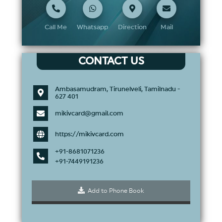
Call Me
Whatsapp
Direction
Mail
CONTACT US
Ambasamudram, Tirunelveli, Tamilnadu -
627 401
mikivcard@gmail.com
https
://
mikivcard.com
+
91
-
8681071236
+
91
-
7449191236
Add to Phone Book