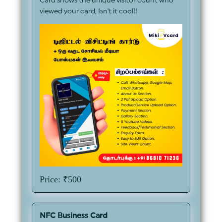
Card shows the unique visitor count who
viewed your card, Isn't it cool!!
Price: ₹500
NFC Business Card