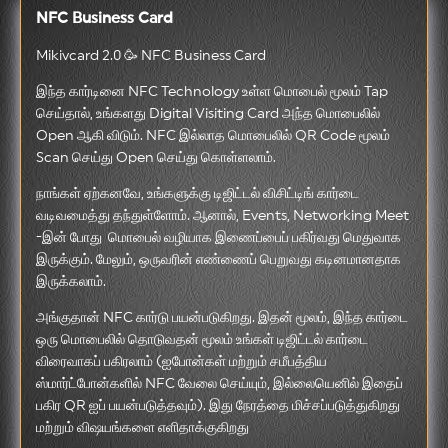
NFC Business Card
Mikivcard 2.0 🥳 NFC Business Card
இந்த கார்டினை NFC Technology உள்ள மொபைல் மூலம் Tap
செய்தால், உங்களது Digital Visiting Card அந்த மொபைலில்
Open ஆகி விடும். NFC இல்லாத மொபைலில் QR Code மூலம்
Scan செய்து Open செய்து கொள்ளலாம்.
நாங்கள் ஏற்கனவே, உங்களுக்கு டிஜிட்டல் விசிட்டிங் கார்டை
வடிவமைத்து தந்துள்ளோம். ஆனால், Events, Networking Meet
-இன் போது மொபைல் வழியாக இணைப்பைப் பகிர்வது மெதுவாக
இருக்கும். மேலும், ஒருவரின் எண்ணைப் பெறுவது கடினமானதாக
இருக்கலாம்.
அங்குதான் NFC கார்டு பயன்படுகிறது. இதன் மூலம், இந்த கார்டை
ஒரு மொபைலில் தொடுவதன் மூலம் உங்கள் டிஜிட்டல் கார்டை
விரைவாகப் பகிரலாம் (ஐபோன்கள் மற்றும் சமீபத்திய
ஸ்மார்ட்போன்களில் NFC வேலை செய்யும், இல்லையெனில் இதைப்
பகிர QR ஐப் பயன்படுத்தவும்). இது நேரத்தை மிச்சப்படுத்துகிறது
மற்றும் விஷயங்களை எளிதாக்குகிறது