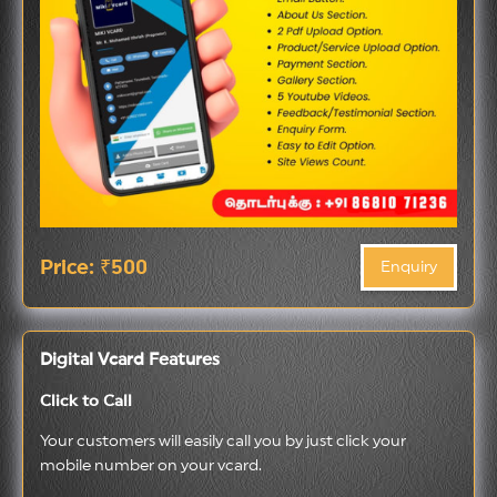
Price: ₹500
Enquiry
Digital Vcard Features
Click to Call
Your customers will easily call you by just click your
mobile number on your vcard.