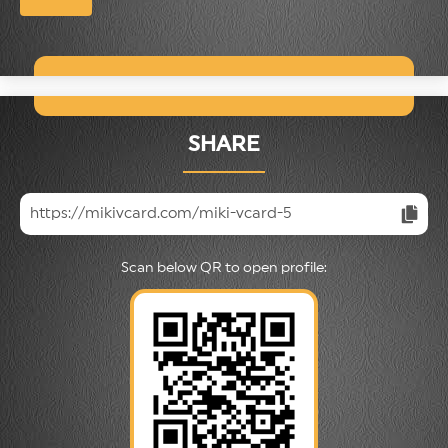
SHARE
https://mikivcard.com/miki-vcard-5
Scan below QR to open profile: