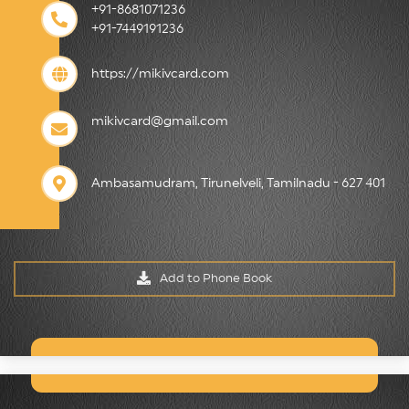
+
91
-
8681071236
+
91
-
7449191236
https
://
mikivcard.com
mikivcard@gmail.com
Ambasamudram, Tirunelveli, Tamilnadu - 627 401
Add to Phone Book