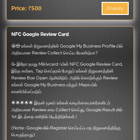
Price: ₹500
Enquiry
NFC Google Review Card
🤩😍 உங்கள் நிறுவனத்தின் Google My Business Profile யில்
அதிகமான Review Collect செய்ய வேண்டுமா?
🥳 இதோ நமது Mikivcard -யின் NFC Google Review Card,
இந்த கார்டை Tap செய்தால் போதும் உங்கள் நிறுவனத்தின்
Review Box Open ஆகிவிடும். அதில் கொடுக்கும் Review
உங்கள் Google My Business மற்றும் Maps யில்
காண்பிக்கப்படும்.
🌟🌟🌟🌟🌟 இதன் மூலம் உங்கள் வாடிக்கையாளர்களிடம்
அதிகமான Review வை Collect செய்து, Google Result லில்
1st இடத்தை எளிதில் பிடித்திடுங்கள்.!
(Note : Google லில் Register செய்யப்படாத நிறுவனத்திற்கு
பொருந்தாது)