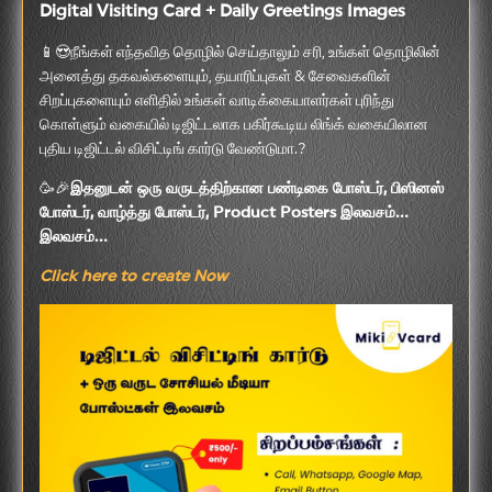
Digital Visiting Card + Daily Greetings Images
📱😍நீங்கள் எந்தவித தொழில் செய்தாலும் சரி, உங்கள் தொழிலின்
அனைத்து தகவல்களையும், தயாரிப்புகள் & சேவைகளின்
சிறப்புகளையும் எளிதில் உங்கள் வாடிக்கையாளர்கள் புரிந்து
கொள்ளும் வகையில் டிஜிட்டலாக பகிர்கூடிய லிங்க் வகையிலான
புதிய டிஜிட்டல் விசிட்டிங் கார்டு வேண்டுமா.?
🥳🎉
இதனுடன் ஒரு வருடத்திற்கான பண்டிகை போஸ்டர், பிஸினஸ்
போஸ்டர், வாழ்த்து போஸ்டர், Product Posters இலவசம்...
இலவசம்...
Click here to create Now