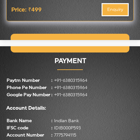
Price: ₹499
Enquiry
PAYMENT
Paytm Number
:
+
91
-
6380315964
Phone Pe Number
:
+
91
-
6380315964
Google Pay Number
:
+
91
-
6380315964
Account Details:
Bank Name
:
Indian Bank
IFSC code
:
IDIB000P593
Account Number
:
7775794115