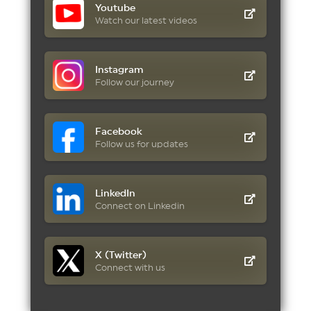
Youtube
Watch our latest videos
Instagram
Follow our journey
Facebook
Follow us for updates
LinkedIn
Connect on Linkedin
X (Twitter)
Connect with us