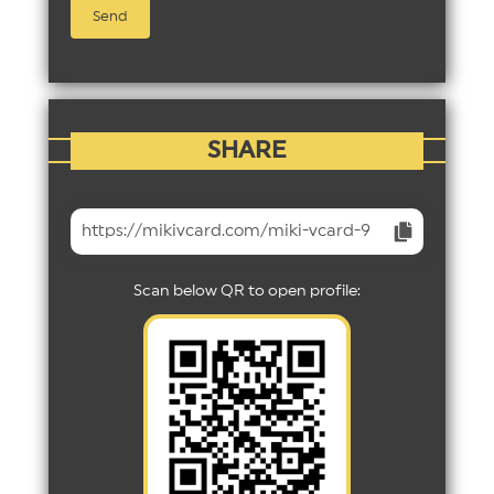
SHARE
https://mikivcard.com/miki-vcard-9
Scan below QR to open profile: