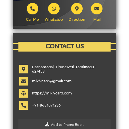
Call Me
Whatsapp
Direction
Mail
CONTACT US
Pathamadai, Tirunelveli, Tamilnadu -
627453
mikivcard@gmail.com
https
://
mikivcard.com
+
91
-
8681071236
Add to Phone Book