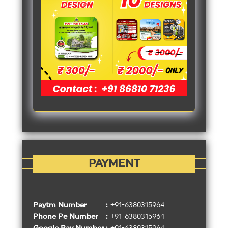
PAYMENT
Paytm Number
:
+
91
-
6380315964
Phone Pe Number
:
+
91
-
6380315964