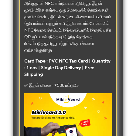
அங்குதான் NFC கார்டு பயன்படுகிறது. இதன்
மூலம், இந்த கார்டை ஒரு மொபைலில் தொடுவதன்
மூலம் உங்கள் டிஜிட்டல் கார்டை விரைவாகப் பகிரலாம்
(ஐபோன்கள் மற்றும் சமீபத்திய ஸ்மார்ட்போன்களில்
NFC வேலை செய்யும், இல்லையெனில் இதைப் பகிர
QR ஐப் பயன்படுத்தவும்). இது நேரத்தை
மிச்சப்படுத்துகிறது மற்றும் விஷயங்களை
எளிதாக்குகிறது
Card Type : PVC NFC Tag Card | Quantity
: 1 nos | Single Day Delivery | Free
Shipping
✅ இதன் விலை - ₹500 மட்டுமே