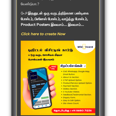
வேண்டுமா.?
🥳🎉
இதனுடன் ஒரு வருடத்திற்கான பண்டிகை
போஸ்டர், பிஸினஸ் போஸ்டர், வாழ்த்து போஸ்டர்,
Product Posters இலவசம்... இலவசம்...
Click here to create Now