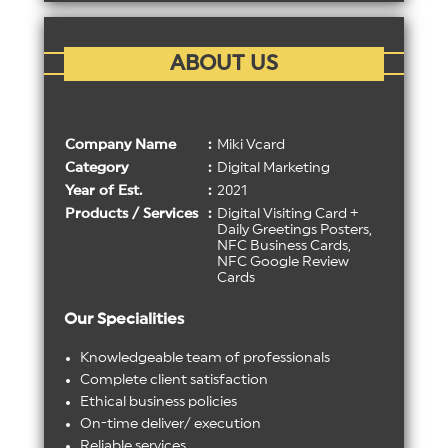
ABOUT US
Company Name
:
Miki Vcard
Category
:
Digital Marketing
Year of Est.
:
2021
Products / Services
:
Digital Visiting Card +
Daily Greetings Posters,
NFC Business Cards,
NFC Google Review
Cards
Our Specialities
Knowledgeable team of professionals
Complete client satisfaction
Ethical business policies
On-time deliver/ execution
Reliable services