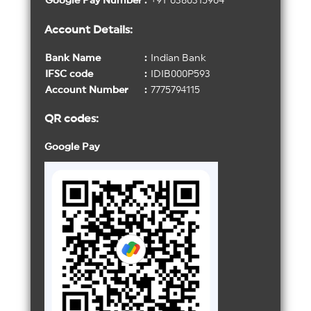
Google Pay Number
:
+
91
-
6380315964
Account Details:
Bank Name
:
Indian Bank
IFSC code
:
IDIB000P593
Account Number
:
7775794115
QR codes:
Google Pay